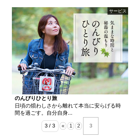
サービス
のんびりひとり旅
日頃の煩わしさから離れて本当に安らげる時
間を過ごす。自分自身...
3 / 3
«
1
2
3