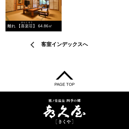
きらくそう
離れ 【
喜楽荘
】 64.86㎡
客室インデックスへ
PAGE TOP