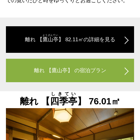
での寛いだひと時をゆっくりとお過ごしください。
ようざんてい
離れ 【
鷹山亭
】 82.11㎡の詳細を見る
離れ 【鷹山亭】 の宿泊プラン
しきてい
離れ 【
四季亭
】 76.01㎡