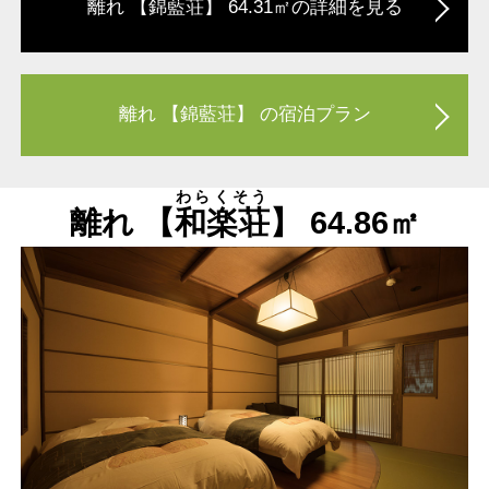
離れ 【
錦藍荘
】 64.31㎡の詳細を見る
離れ 【錦藍荘】 の宿泊プラン
わらくそう
離れ 【
和楽荘
】 64.86㎡