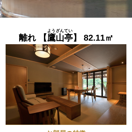
ようざんてい
離れ 【
鷹山亭
】 82.11㎡