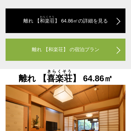
わらくそう
離れ 【
和楽荘
】 64.86㎡の詳細を見る
離れ 【和楽荘】 の宿泊プラン
きらくそう
離れ 【
喜楽荘
】 64.86㎡