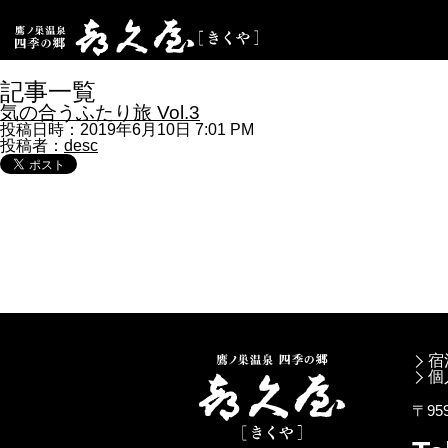
記事一覧
気の合うふたり旅 Vol.3
投稿日時：2019年6月10日 7:01 PM
投稿者：
desc
宿
個
〒95