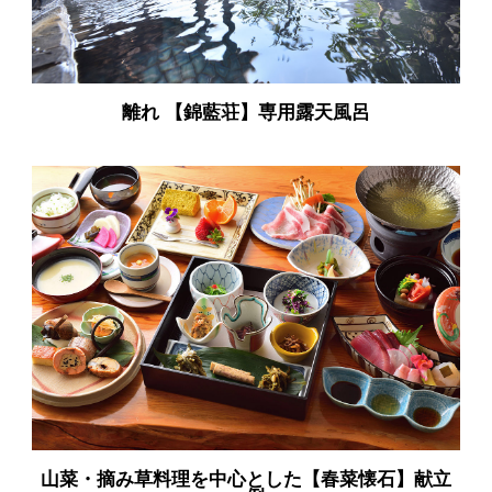
離れ 【錦藍荘】専用露天風呂
山菜・摘み草料理を中心とした【春菜懐石】献立