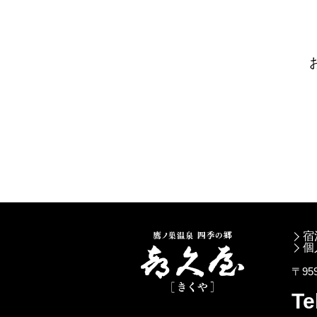
宿
個
〒95
Te